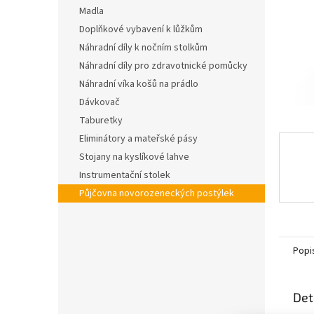
n
Madla
e
Doplňkové vybavení k lůžkům
l
Náhradní díly k nočním stolkům
Náhradní díly pro zdravotnické pomůcky
Náhradní víka košů na prádlo
Dávkovač
Taburetky
Eliminátory a mateřské pásy
Stojany na kyslíkové lahve
Instrumentační stolek
Půjčovna novorozeneckých postýlek
Popi
Det