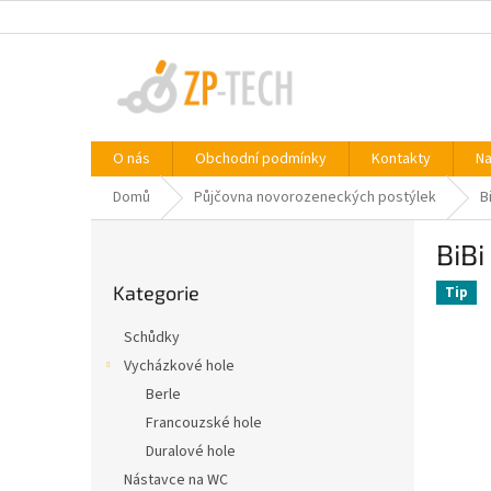
Přejít
na
obsah
O nás
Obchodní podmínky
Kontakty
Na
Domů
Půjčovna novorozeneckých postýlek
B
P
BiBi
o
Přeskočit
s
Kategorie
kategorie
Tip
t
r
Schůdky
a
Vycházkové hole
n
Berle
n
í
Francouzské hole
p
Duralové hole
a
Nástavce na WC