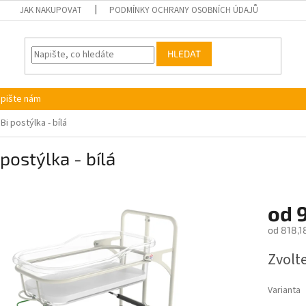
JAK NAKUPOVAT
PODMÍNKY OCHRANY OSOBNÍCH ÚDAJŮ
HLEDAT
pište nám
iBi postýlka - bílá
 postýlka - bílá
od
od
818,1
Měrná
Zvolt
cena:
Varianta