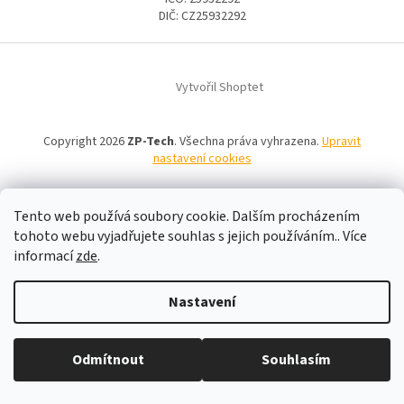
DIČ: CZ25932292
Z
á
Vytvořil Shoptet
p
a
t
Copyright 2026
ZP-Tech
. Všechna práva vyhrazena.
Upravit
í
nastavení cookies
Tento web používá soubory cookie. Dalším procházením
tohoto webu vyjadřujete souhlas s jejich používáním.. Více
informací
zde
.
Nastavení
Odmítnout
Souhlasím