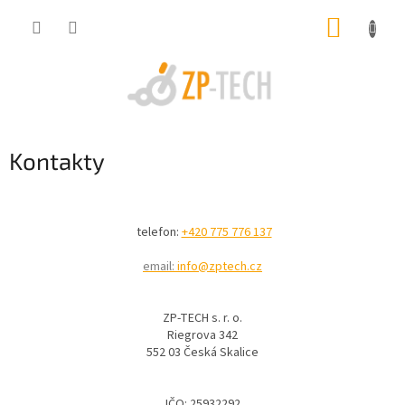
Přejít
NÁKUP
na
obsah
KOŠÍK
Kontakty
telefon:
+420 775 776 137
email:
info@zptech.cz
ZP-TECH s. r. o.
Riegrova 342
552 03 Česká Skalice
IČO: 25932292