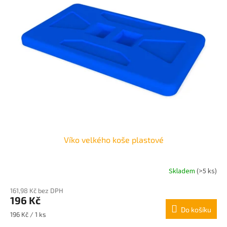
Víko velkého koše plastové
Skladem
(>5 ks)
161,98 Kč bez DPH
196 Kč
Do košíku
Měrná
196 Kč / 1 ks
cena: