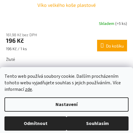
Víko velkého koše plastové
Skladem
(>5 ks)
161,98 Kč bez DPH
196 Kč
Do košíku
Měrná
196 Kč / 1 ks
cena:
Žluté
4
položek celkem
Tento web používá soubory cookie. Dalším procházením
O
v
tohoto webu vyjadřujete souhlas s jejich používáním.. Více
l
Z
informací
zde
.
á
á
d
Vytvořil Shoptet
p
Nastavení
a
a
c
t
í
Copyright 2026
ZP-Tech
. Všechna práva vyhrazena.
Upravit
í
p
Odmítnout
Souhlasím
nastavení cookies
r
v