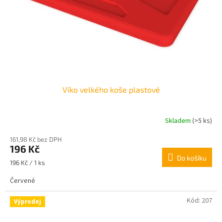
o
d
u
k
t
ů
Víko velkého koše plastové
Skladem
(>5 ks)
161,98 Kč bez DPH
196 Kč
Do košíku
Měrná
196 Kč / 1 ks
cena:
Červené
Kód:
207
Výprodej