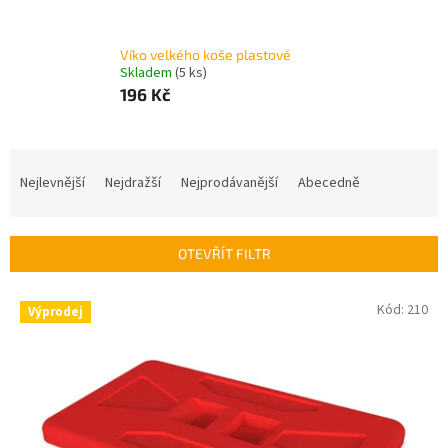
Víko velkého koše plastové
Skladem
(5 ks)
196 Kč
Ř
a
Nejlevnější
Nejdražší
Nejprodávanější
Abecedně
z
e
n
OTEVŘÍT FILTR
í
p
V
Kód:
210
r
Výprodej
ý
o
p
d
i
u
s
k
p
t
r
ů