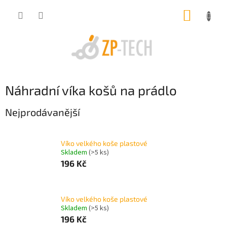
Přejít
NÁKUP
na
obsah
KOŠÍK
Náhradní víka košů na prádlo
Nejprodávanější
Víko velkého koše plastové
Skladem
(>5 ks)
196 Kč
Víko velkého koše plastové
Skladem
(>5 ks)
196 Kč