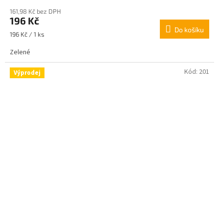
161,98 Kč bez DPH
196 Kč
Do košíku
Měrná
196 Kč / 1 ks
cena:
Zelené
Kód:
201
Výprodej