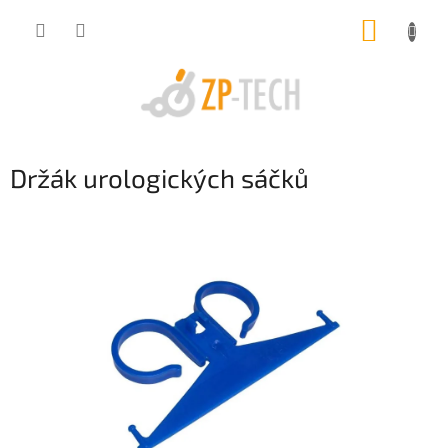
Přejít
NÁKUP
na
obsah
KOŠÍK
Držák urologických sáčků