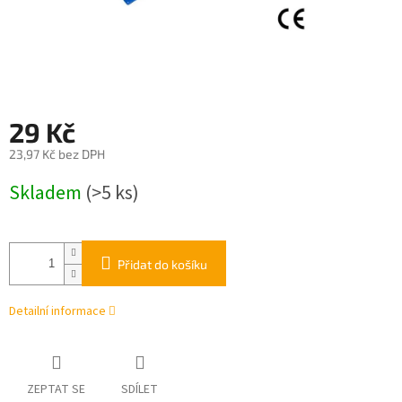
29 Kč
23,97 Kč bez DPH
Měrná
Skladem
(>5 ks)
cena:
Přidat do košíku
Detailní informace
ZEPTAT SE
SDÍLET