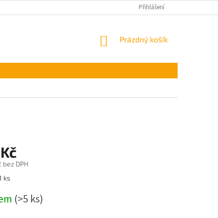
Přihlášení
NÁKUPNÍ
Prázdný košík
KOŠÍK
 Kč
č bez DPH
1 ks
dem
(>5 ks)