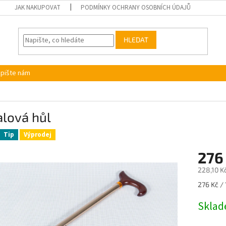
JAK NAKUPOVAT
PODMÍNKY OCHRANY OSOBNÍCH ÚDAJŮ
HLEDAT
pište nám
alová hůl
Tip
Výprodej
276
228,10 K
Měrná
276 Kč / 
cena:
Skla