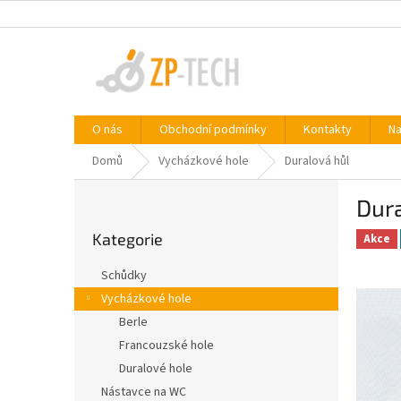
Přejít
na
obsah
O nás
Obchodní podmínky
Kontakty
Na
Domů
Vycházkové hole
Duralová hůl
P
Dur
o
Přeskočit
s
Kategorie
kategorie
Akce
t
r
Schůdky
a
Vycházkové hole
n
Berle
n
í
Francouzské hole
p
Duralové hole
a
Nástavce na WC