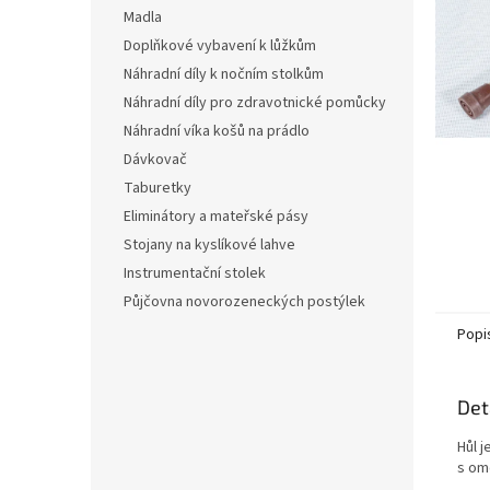
n
Madla
e
Doplňkové vybavení k lůžkům
l
Náhradní díly k nočním stolkům
Náhradní díly pro zdravotnické pomůcky
Náhradní víka košů na prádlo
Dávkovač
Taburetky
Eliminátory a mateřské pásy
Stojany na kyslíkové lahve
Instrumentační stolek
Půjčovna novorozeneckých postýlek
Popi
Det
Hůl 
s om