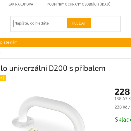
JAK NAKUPOVAT
PODMÍNKY OCHRANY OSOBNÍCH ÚDAJŮ
HLEDAT
pište nám
m
o univerzální D200 s příbalem
ej
228
188,43 K
Měrná
228 Kč / 
cena:
Skla