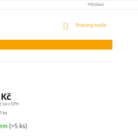
Přihlášení
NÁKUPNÍ
Prázdný košík
KOŠÍK
 Kč
č bez DPH
1 ks
dem
(>5 ks)