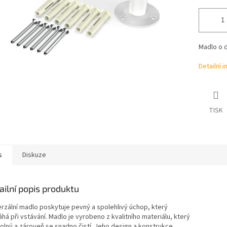
Madlo o d
Detailní 
TISK
s
Diskuze
ailní popis produktu
erzální madlo poskytuje pevný a spolehlivý úchop, který
á při vstávání. Madlo je vyrobeno z kvalitního materiálu, který
dolný a zároveň se snadno čistí. Jeho design a konstrukce