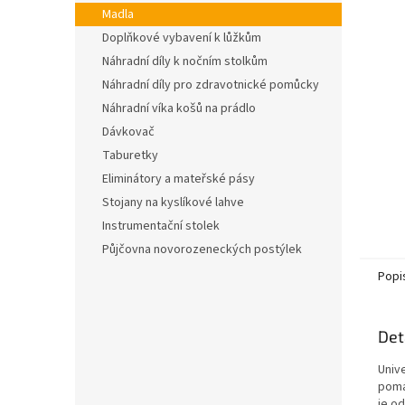
n
Madla
e
Doplňkové vybavení k lůžkům
l
Náhradní díly k nočním stolkům
Náhradní díly pro zdravotnické pomůcky
Náhradní víka košů na prádlo
Dávkovač
Taburetky
Eliminátory a mateřské pásy
Stojany na kyslíkové lahve
Instrumentační stolek
Půjčovna novorozeneckých postýlek
Popi
Det
Univ
pomáh
je o