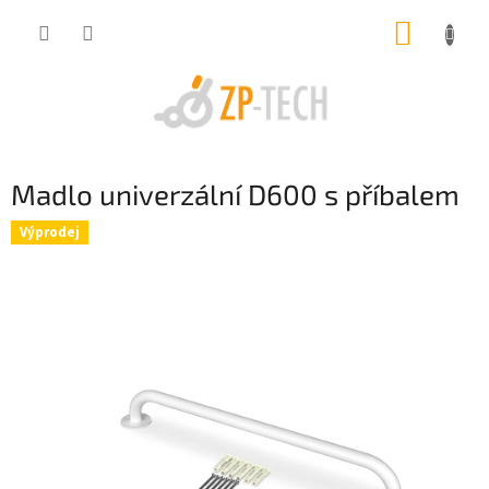
Přejít
NÁKUP
na
obsah
KOŠÍK
Madlo univerzální D600 s příbalem
Výprodej