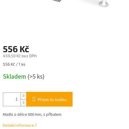
556 Kč
459,50 Kč bez DPH
Měrná
556 Kč / 1 ks
cena:
Skladem
(>5 ks)
Přidat do košíku
Madlo o délce 600 mm, s příbalem.
Detailní informace