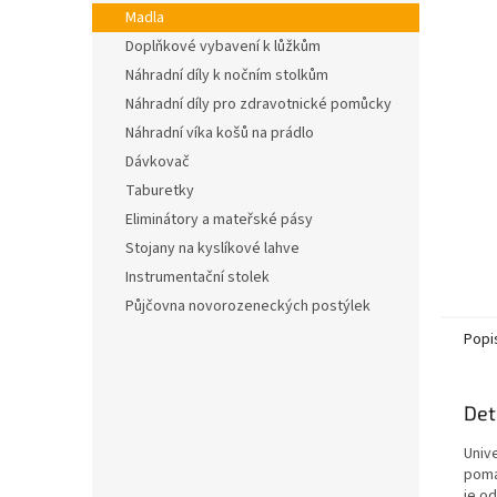
n
Madla
e
Doplňkové vybavení k lůžkům
l
Náhradní díly k nočním stolkům
Náhradní díly pro zdravotnické pomůcky
Náhradní víka košů na prádlo
Dávkovač
Taburetky
Eliminátory a mateřské pásy
Stojany na kyslíkové lahve
Instrumentační stolek
Půjčovna novorozeneckých postýlek
Popi
Det
Univ
pomáh
je o