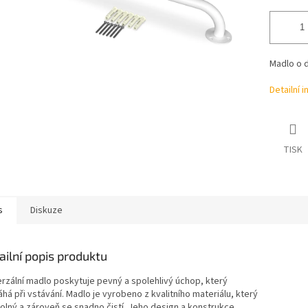
Madlo o d
Detailní 
TISK
s
Diskuze
ailní popis produktu
erzální madlo poskytuje pevný a spolehlivý úchop, který
á při vstávání. Madlo je vyrobeno z kvalitního materiálu, který
dolný a zároveň se snadno čistí. Jeho design a konstrukce