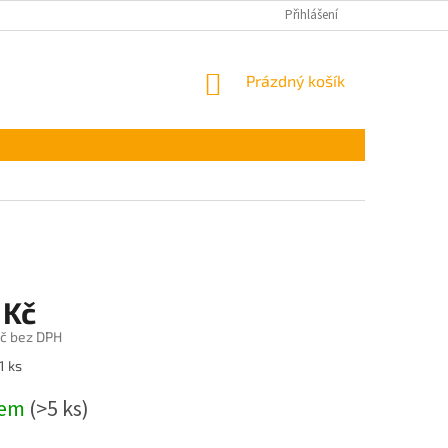
Přihlášení
NÁKUPNÍ
Prázdný košík
KOŠÍK
 Kč
č bez DPH
1 ks
dem
(>5 ks)