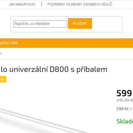
JAK NAKUPOVAT
PODMÍNKY OCHRANY OSOBNÍCH ÚDAJŮ
HLEDAT
pište nám
m
o univerzální D800 s příbalem
ej
599
495,04 K
Měrná
599 Kč / 
cena:
Skla