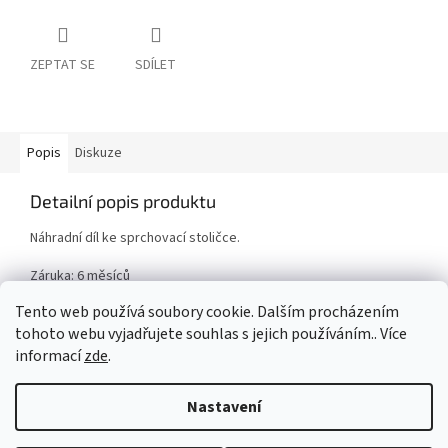
ZEPTAT SE
SDÍLET
Popis
Diskuze
Detailní popis produktu
Náhradní díl ke sprchovací stoličce.
Záruka: 6 měsíců
Tento web používá soubory cookie. Dalším procházením
tohoto webu vyjadřujete souhlas s jejich používáním.. Více
Z
informací
zde
.
á
Vytvořil Shoptet
p
Nastavení
a
t