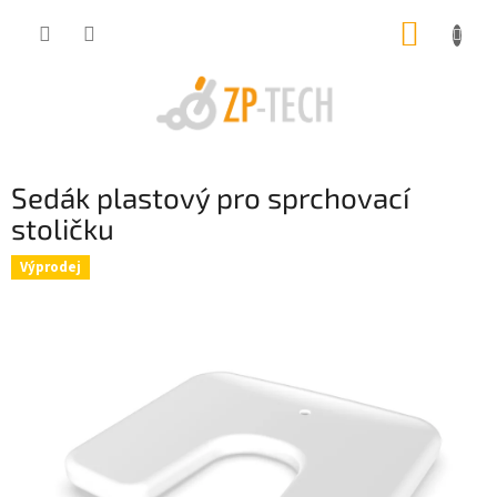
Přejít
NÁKUP
na
obsah
KOŠÍK
Sedák plastový pro sprchovací
stoličku
Výprodej