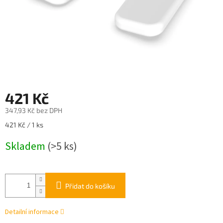
421 Kč
347,93 Kč bez DPH
Měrná
421 Kč / 1 ks
cena:
Skladem
(>5 ks)
Přidat do košíku
Detailní informace