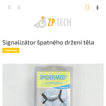
Přejít
NÁKUP
na
obsah
KOŠÍK
Signalizátor špatného držení těla
Výprodej