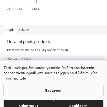
ZEPTAT SE
SDÍLET
Popis
Diskuze
Detailní popis produktu
Plastová vložka do zásuvky nočních stolků.
Záruka: 6 měsíců
Tento web používá soubory cookie. Dalším procházením
tohoto webu vyjadřujete souhlas s jejich používáním.. Více
Z
informací
zde
.
á
Vytvořil Shoptet
p
Nastavení
a
t
Copyright 2026
ZP-Tech
. Všechna práva vyhrazena.
Upravit
í
Odmítnout
Souhlasím
nastavení cookies