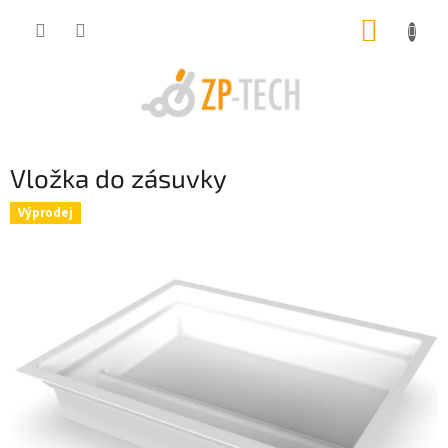
Přejít
NÁKUP
na
obsah
KOŠÍK
Vložka do zásuvky
Výprodej