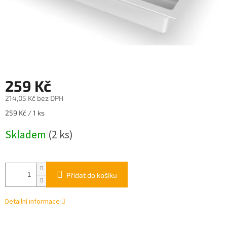
259 Kč
214,05 Kč bez DPH
Měrná
259 Kč / 1 ks
cena:
Skladem
(2 ks)
Přidat do košíku
Detailní informace